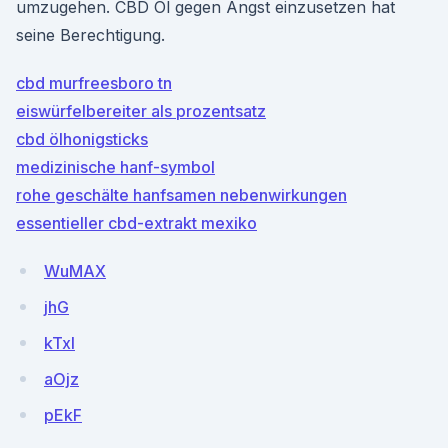
umzugehen. CBD Öl gegen Angst einzusetzen hat
seine Berechtigung.
cbd murfreesboro tn
eiswürfelbereiter als prozentsatz
cbd ölhonigsticks
medizinische hanf-symbol
rohe geschälte hanfsamen nebenwirkungen
essentieller cbd-extrakt mexiko
WuMAX
jhG
kTxl
aOjz
pEkF