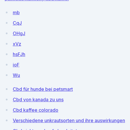
mb
CqJ
OHgJ
xVz
hsFJh
ioF
Wu
Cbd für hunde bei petsmart
Cbd von kanada zu uns
Cbd kaffee colorado
Verschiedene unkrautsorten und ihre auswirkungen