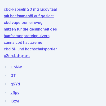
cbd-kapseln 20 mg lucovitaal
mit hanfsamenöl auf gesicht
cbd vape pen einweg
nutzen für die gesundheit des
hanfsamenproteinpulvers
canna cbd hautcreme
cbd öl- und hochschulsportler
c2n-cbd-p-b-t
lupNw
GT
gSYd
vfIpv
iBzvl